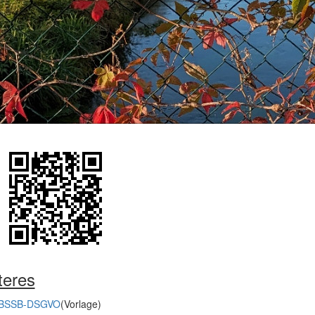
teres
BSSB-DSGVO
(Vorlage)